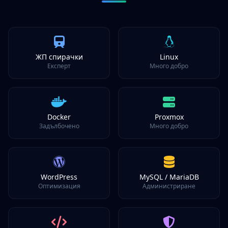
ЖП спирачки
Linux
Експерт
Много добро
Docker
Proxmox
Задълбочено
Много добро
WordPress
MySQL / MariaDB
Оптимизация
Администриране