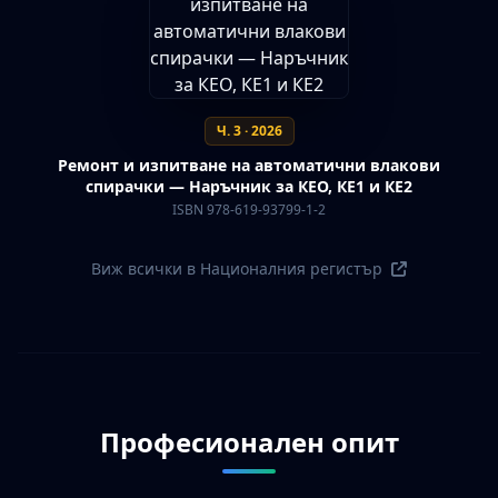
Ч. 3 · 2026
Ремонт и изпитване на автоматични влакови
спирачки — Наръчник за КЕО, КЕ1 и КЕ2
ISBN 978-619-93799-1-2
Виж всички в Националния регистър
Професионален опит