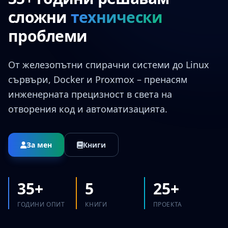
сложни
технически
проблеми
От железопътни спирачни системи до Linux
сървъри, Docker и Proxmox – пренасям
инженерната прецизност в света на
отворения код и автоматизацията.
За мен
Книги
35+
5
25+
ГОДИНИ ОПИТ
КНИГИ
ПРОЕКТА