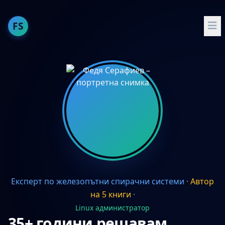
FS
За мен
Публикации
Опит
Умения
Проекти
Препоръчвам
Експерт по железопътни спирачни системи
·
Автор
English
на 5 книги
·
Docker и Docker Compose
Linux администратор
35+ години решавам