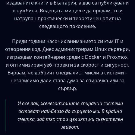
издаваните книги в България, а две са публикувани
в чужбина. Водещата ми цел е да предам този
натрупан практически и теоретичен опит на
следващото поколение.
Преди години насочих вниманието си към IT и
отворения код. Днес администрирам Linux сървъри,
изграждам контейнерни среди с Docker и Proxmox,
и оптимизирам уеб проекти за скорост и сигурност.
Вярвам, че добрият специалист мисли в системи –
независимо дали става дума за спирачка или за
сървър.
И все пак, железопътните спирачни системи
остават най-близо до сърцето ми. В крайна
сметка, зад тях стои целият ми съзнателен
живот.