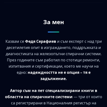
За мен
Казвам се
Федя Серафиев
и съм експерт с над три
десетилетия опит в изграждането, поддръжката и
диагностиката на железопътни спирачни системи.
През годините съм работил по стотици ремонти,
изпитвания и сертификации, което ме научи на
едно:
надеждността не е опция – тя е
задължение.
Автор съм на пет специализирани книги в
областта на спирачните системи
— три от които
са регистрирани в Националния регистър на