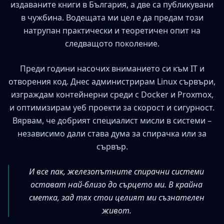
издаваните книги в България, а две са публикувани
в чужбина. Водещата ми цел е да предам този
натрупан практически и теоретичен опит на
следващото поколение.
Преди години насочих вниманието си към IT и
отворения код. Днес администрирам Linux сървъри,
изграждам контейнерни среди с Docker и Proxmox,
и оптимизирам уеб проекти за скорост и сигурност.
Вярвам, че добрият специалист мисли в системи –
независимо дали става дума за спирачка или за
сървър.
И все пак, железопътните спирачни системи
остават най-близо до сърцето ми. В крайна
сметка, зад тях стои целият ми съзнателен
живот.