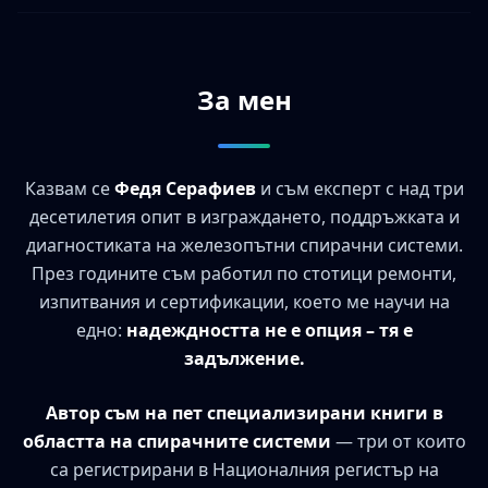
За мен
Казвам се
Федя Серафиев
и съм експерт с над три
десетилетия опит в изграждането, поддръжката и
диагностиката на железопътни спирачни системи.
През годините съм работил по стотици ремонти,
изпитвания и сертификации, което ме научи на
едно:
надеждността не е опция – тя е
задължение.
Автор съм на пет специализирани книги в
областта на спирачните системи
— три от които
са регистрирани в Националния регистър на