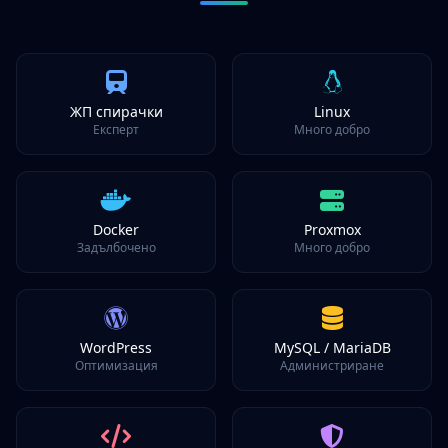
ЖП спирачки
Linux
Експерт
Много добро
Docker
Proxmox
Задълбочено
Много добро
WordPress
MySQL / MariaDB
Оптимизация
Администриране