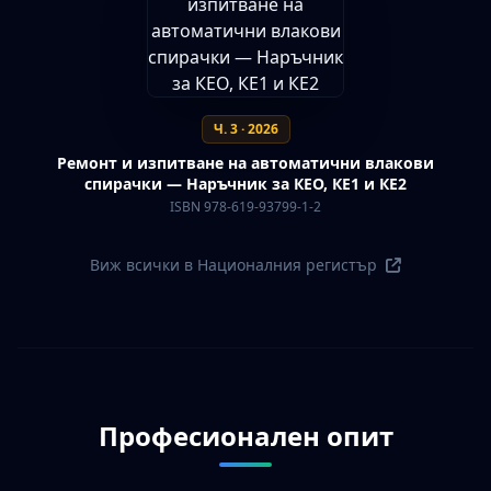
Ч. 3 · 2026
Ремонт и изпитване на автоматични влакови
спирачки — Наръчник за КЕО, КЕ1 и КЕ2
ISBN 978-619-93799-1-2
Виж всички в Националния регистър
Професионален опит