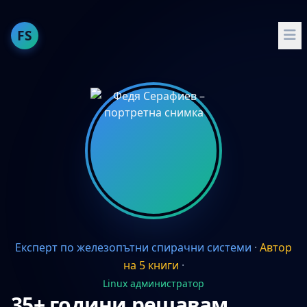
FS
За мен
Публикации
Опит
Умения
Проекти
Препоръчвам
Експерт по железопътни спирачни системи
·
Автор
English
на 5 книги
·
Docker и Docker Compose
Linux администратор
35+ години решавам