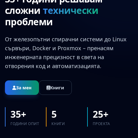
сложни
технически
проблеми
От железопътни спирачни системи до Linux
сървъри, Docker и Proxmox – пренасям
инженерната прецизност в света на
отворения код и автоматизацията.
За мен
Книги
35+
5
25+
ГОДИНИ ОПИТ
КНИГИ
ПРОЕКТА