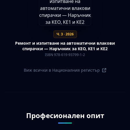
Ч. 3 · 2026
Ремонт и изпитване на автоматични влакови
спирачки — Наръчник за КЕО, КЕ1 и КЕ2
ISBN 978-619-93799-1-2
Виж всички в Националния регистър
Професионален опит