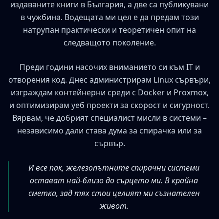
издаваните книги в България, а две са публикувани
в чужбина. Водещата ми цел е да предам този
натрупан практически и теоретичен опит на
следващото поколение.
Преди години насочих вниманието си към IT и
отворения код. Днес администрирам Linux сървъри,
изграждам контейнерни среди с Docker и Proxmox,
и оптимизирам уеб проекти за скорост и сигурност.
Вярвам, че добрият специалист мисли в системи –
независимо дали става дума за спирачка или за
сървър.
И все пак, железопътните спирачни системи
остават най-близо до сърцето ми. В крайна
сметка, зад тях стои целият ми съзнателен
живот.