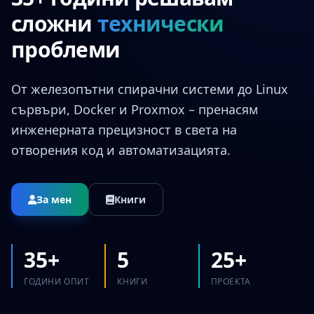
сложни
технически
проблеми
От железопътни спирачни системи до Linux
сървъри, Docker и Proxmox – пренасям
инженерната прецизност в света на
отворения код и автоматизацията.
За мен
Книги
35+
5
25+
ГОДИНИ ОПИТ
КНИГИ
ПРОЕКТА