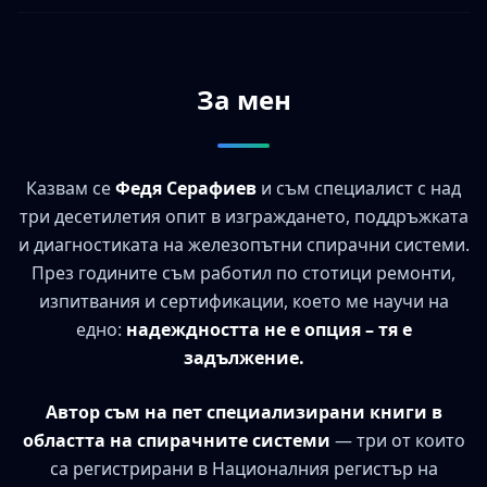
За мен
Казвам се
Федя Серафиев
и съм специалист с над
три десетилетия опит в изграждането, поддръжката
и диагностиката на железопътни спирачни системи.
През годините съм работил по стотици ремонти,
изпитвания и сертификации, което ме научи на
едно:
надеждността не е опция – тя е
задължение.
Автор съм на пет специализирани книги в
областта на спирачните системи
— три от които
са регистрирани в Националния регистър на