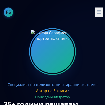
FS
За мен
Публикации
Опит
Умения
Проекти
Препоръчвам
English
Специалист по железопътни спирачни системи
·
Автор на 5 книги
·
Linux администратор
35+ години решавам