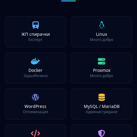
ЖП спирачки
Linux
Експерт
Много добро
Docker
Proxmox
Задълбочено
Много добро
WordPress
MySQL / MariaDB
Оптимизация
Администриране