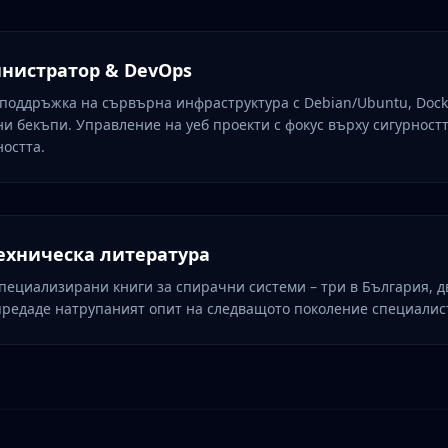
инистратор & DevOps
поддръжка на сървърна инфраструктура с Debian/Ubuntu, Docke
и бекъпи. Управление на уеб проекти с фокус върху сигурностт
остта.
техническа литература
специализирани книги за спирачни системи – три в България, д
 предаде натрупаният опит на следващото поколение специалис