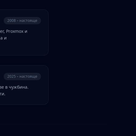
2008 – настояще
r, Proxmox и
а и
2025 – настояще
ве в чужбина.
ти.