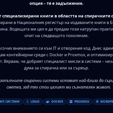
опция – тя е задължение.
ет специализирани книги в областта на спирачните 
рирани в Националния регистър на издаваните книги в Бъ
ина. Водещата ми цел е да предам този натрупан практ
опит на следващото поколение.
сочих вниманието си към IT и отворения код. Днес адм
ам контейнерни среди с Docker и Proxmox, и оптимизир
т. Вярвам, че добрият специалист мисли в системи – не
дума за спирачка или за сървър.
лезопътните спирачни системи остават най-близо до сърц
сметка, зад тях стои целият ми съзнателен живот.
ЖП СИСТЕМИ
LINUX
DOCKER
PROXMOX
WORDPR