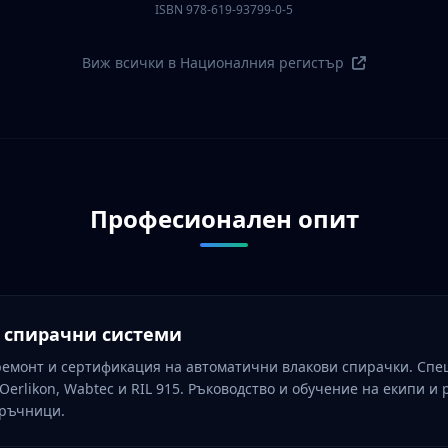
ISBN 978-619-93799-0-5
Виж всички в Националния регистър
Професионален опит
о спирачни системи
ремонт и сертификация на автоматични влакови спирачки. Спе
Oerlikon, Wabtec и RIL 915. Ръководство и обучение на екипи и 
аръчници.