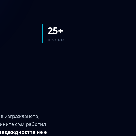
25+
ПРОЕКТА
 в изграждането,
дините съм работил
надеждността не е