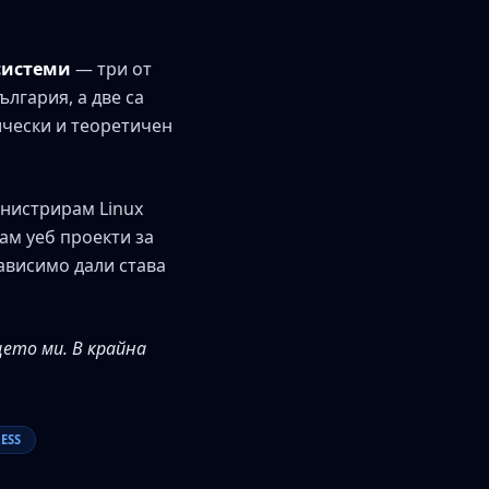
системи
— три от
лгария, а две са
ически и теоретичен
инистрирам Linux
ам уеб проекти за
зависимо дали става
ето ми. В крайна
ESS