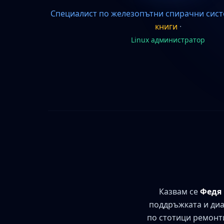
Специалист по железопътни спирачни сис
книги
·
Linux администратор
Казвам се
Федя
поддръжката и диа
по стотици ремонти