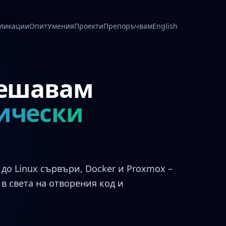
ликации
Опит
Умения
Проекти
Препоръчвам
English
решавам
ически
до Linux сървъри, Docker и Proxmox –
в света на отворения код и