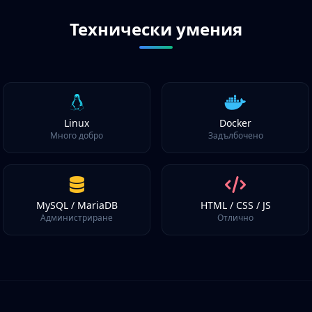
Технически умения
Linux
Docker
Много добро
Задълбочено
MySQL / MariaDB
HTML / CSS / JS
Администриране
Отлично