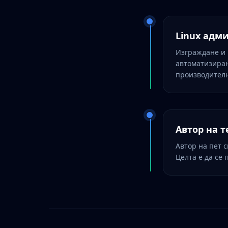
Linux адм
Изграждане и 
автоматизиран
производителн
Автор на 
Автор на пет 
Целта е да се