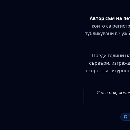
Автор съм на п
които са регист
публикувани в чужб
Преди години на
сървъри, изгражд
скорост и сигурнос
И все пак, же