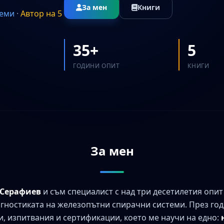
За мен
Книги
теми
·
Автор на 5
35+
5
ГОДИНИ ОПИТ
КНИГИ
За мен
 Серафиев
и съм специалист с над три десетилетия опит
гностиката на железопътни спирачни системи. През го
, изпитвания и сертификации, което ме научи на едно: