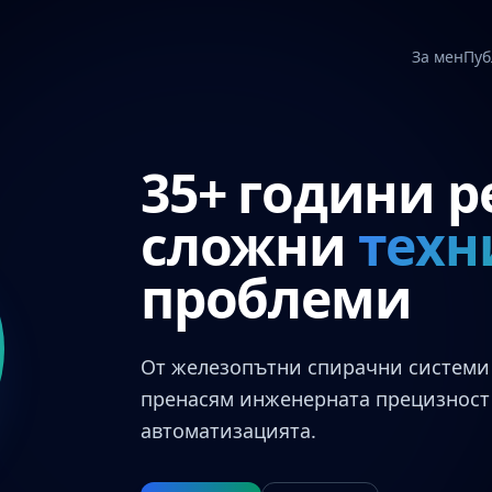
За мен
Пуб
35+ години 
сложни
техн
проблеми
От железопътни спирачни системи 
пренасям инженерната прецизност 
автоматизацията.