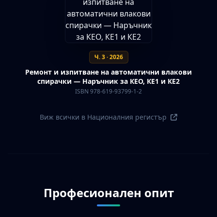
Ч. 3 · 2026
Ремонт и изпитване на автоматични влакови
спирачки — Наръчник за КЕО, КЕ1 и КЕ2
ISBN 978-619-93799-1-2
Виж всички в Националния регистър
Професионален опит