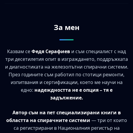
За мен
Казвам се
Федя Серафиев
и съм специалист с над
три десетилетия опит в изграждането, поддръжката
и диагностиката на железопътни спирачни системи.
През годините съм работил по стотици ремонти,
изпитвания и сертификации, което ме научи на
едно:
надеждността не е опция – тя е
задължение.
Автор съм на пет специализирани книги в
областта на спирачните системи
— три от които
са регистрирани в Националния регистър на