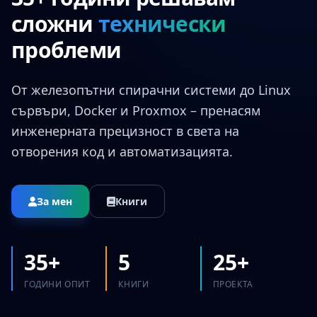
сложни
технически
проблеми
От железопътни спирачни системи до Linux
сървъри, Docker и Proxmox – пренасям
инженерната прецизност в света на
отворения код и автоматизацията.
За мен
Книги
35+
5
25+
ГОДИНИ ОПИТ
КНИГИ
ПРОЕКТА