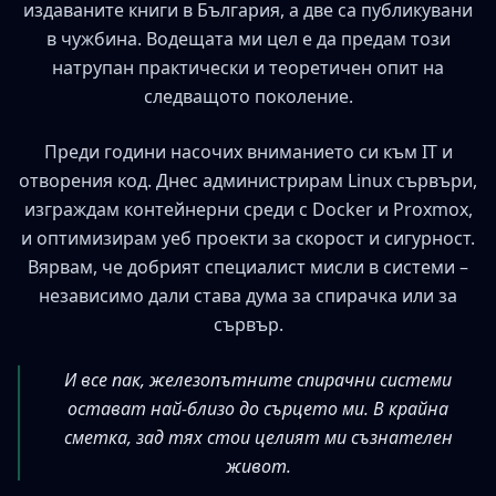
издаваните книги в България, а две са публикувани
в чужбина. Водещата ми цел е да предам този
натрупан практически и теоретичен опит на
следващото поколение.
Преди години насочих вниманието си към IT и
отворения код. Днес администрирам Linux сървъри,
изграждам контейнерни среди с Docker и Proxmox,
и оптимизирам уеб проекти за скорост и сигурност.
Вярвам, че добрият специалист мисли в системи –
независимо дали става дума за спирачка или за
сървър.
И все пак, железопътните спирачни системи
остават най-близо до сърцето ми. В крайна
сметка, зад тях стои целият ми съзнателен
живот.