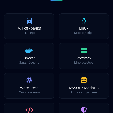
ЖП спирачки
Linux
Експерт
Много добро
Docker
Proxmox
Задълбочено
Много добро
WordPress
MySQL / MariaDB
Оптимизация
Администриране