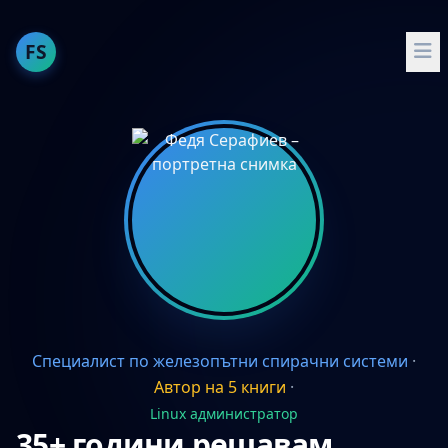
FS
За мен
Публикации
Опит
Умения
Проекти
Препоръчвам
Специалист по железопътни спирачни системи
·
English
Автор на 5 книги
·
Docker и Docker Compose
Linux администратор
35+ години решавам