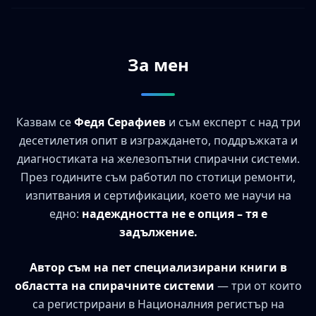
За мен
Казвам се
Федя Серафиев
и съм експерт с над три
десетилетия опит в изграждането, поддръжката и
диагностиката на железопътни спирачни системи.
През годините съм работил по стотици ремонти,
изпитвания и сертификации, което ме научи на
едно:
надеждността не е опция – тя е
задължение.
Автор съм на пет специализирани книги в
областта на спирачните системи
— три от които
са регистрирани в Националния регистър на