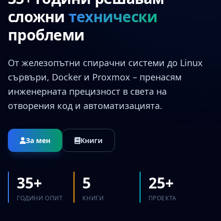
сложни
технически
проблеми
От железопътни спирачни системи до Linux
сървъри, Docker и Proxmox – пренасям
инженерната прецизност в света на
отворения код и автоматизацията.
За мен
Книги
35+
5
25+
ГОДИНИ ОПИТ
КНИГИ
ПРОЕКТА