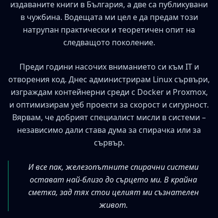
издаваните книги в България, а две са публикувани
в чужбина. Водещата ми цел е да предам този
натрупан практически и теоретичен опит на
следващото поколение.
Преди години насочих вниманието си към IT и
отворения код. Днес администрирам Linux сървъри,
изграждам контейнерни среди с Docker и Proxmox,
и оптимизирам уеб проекти за скорост и сигурност.
Вярвам, че добрият специалист мисли в системи –
независимо дали става дума за спирачка или за
сървър.
И все пак, железопътните спирачни системи
остават най-близо до сърцето ми. В крайна
сметка, зад тях стои целият ми съзнателен
живот.