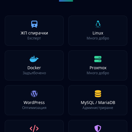
ЖП спирачки
Linux
Експерт
Много добро
Docker
Proxmox
Задълбочено
Много добро
WordPress
MySQL / MariaDB
Оптимизация
Администриране