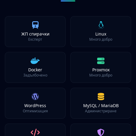
ЖП спирачки
Linux
Експерт
Много добро
Docker
Proxmox
Задълбочено
Много добро
WordPress
MySQL / MariaDB
Оптимизация
Администриране