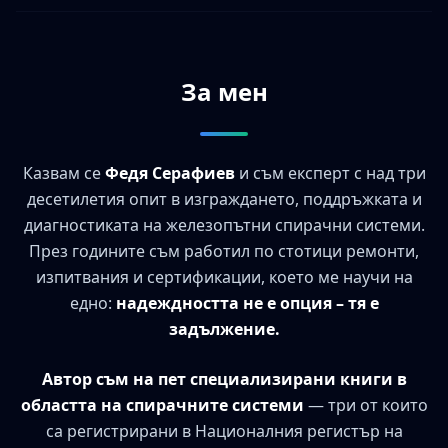
За мен
Казвам се
Федя Серафиев
и съм експерт с над три
десетилетия опит в изграждането, поддръжката и
диагностиката на железопътни спирачни системи.
През годините съм работил по стотици ремонти,
изпитвания и сертификации, което ме научи на
едно:
надеждността не е опция – тя е
задължение.
Автор съм на пет специализирани книги в
областта на спирачните системи
— три от които
са регистрирани в Националния регистър на