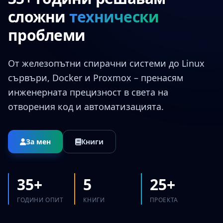
сложни
технически
проблеми
От железопътни спирачни системи до Linux
сървъри, Docker и Proxmox – пренасям
инженерната прецизност в света на
отворения код и автоматизацията.
За мен
Книги
35+
5
25+
ГОДИНИ ОПИТ
КНИГИ
ПРОЕКТА