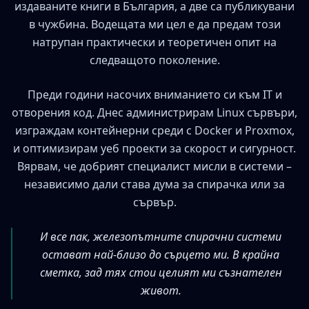
издаваните книги в България, а две са публикувани
в чужбина. Водещата ми цел е да предам този
натрупан практически и теоретичен опит на
следващото поколение.
Преди години насочих вниманието си към IT и
отворения код. Днес администрирам Linux сървъри,
изграждам контейнерни среди с Docker и Proxmox,
и оптимизирам уеб проекти за скорост и сигурност.
Вярвам, че добрият специалист мисли в системи –
независимо дали става дума за спирачка или за
сървър.
И все пак, железопътните спирачни системи
остават най-близо до сърцето ми. В крайна
сметка, зад тях стои целият ми съзнателен
живот.