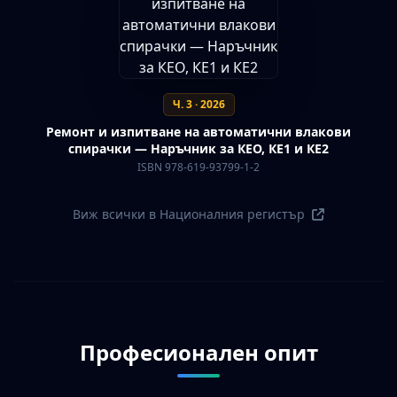
Ч. 3 · 2026
Ремонт и изпитване на автоматични влакови
спирачки — Наръчник за КЕО, КЕ1 и КЕ2
ISBN 978-619-93799-1-2
Виж всички в Националния регистър
Професионален опит