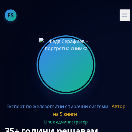
FS
За мен
Публикации
Опит
Умения
Проекти
Препоръчвам
Експерт по железопътни спирачни системи
·
Автор
English
на 5 книги
·
Docker и Docker Compose
Linux администратор
35+ години решавам