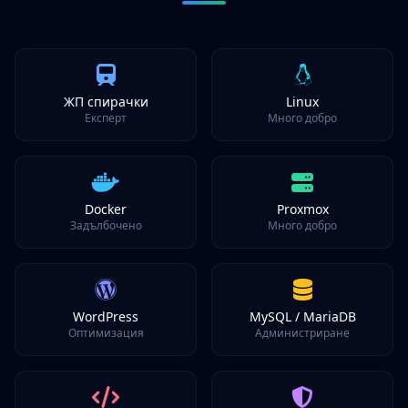
ЖП спирачки
Linux
Експерт
Много добро
Docker
Proxmox
Задълбочено
Много добро
WordPress
MySQL / MariaDB
Оптимизация
Администриране