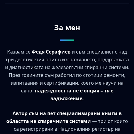
За мен
Казвам се
Федя Серафиев
и съм специалист с над
три десетилетия опит в изграждането, поддръжката
и диагностиката на железопътни спирачни системи.
През годините съм работил по стотици ремонти,
изпитвания и сертификации, което ме научи на
едно:
надеждността не е опция – тя е
задължение.
Автор съм на пет специализирани книги в
областта на спирачните системи
— три от които
са регистрирани в Националния регистър на