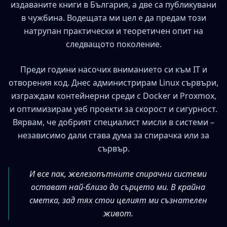
издаваните книги в България, а две са публикувани
в чужбина. Водещата ми цел е да предам този
натрупан практически и теоретичен опит на
следващото поколение.
Преди години насочих вниманието си към IT и
отворения код. Днес администрирам Linux сървъри,
изграждам контейнерни среди с Docker и Proxmox,
и оптимизирам уеб проекти за скорост и сигурност.
Вярвам, че добрият специалист мисли в системи –
независимо дали става дума за спирачка или за
сървър.
И все пак, железопътните спирачни системи
остават най-близо до сърцето ми. В крайна
сметка, зад тях стои целият ми съзнателен
живот.