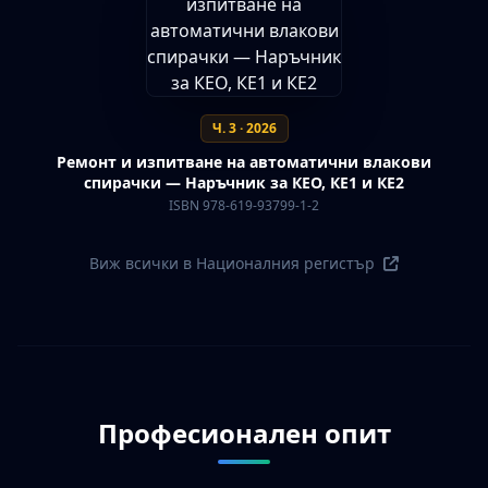
Ч. 3 · 2026
Ремонт и изпитване на автоматични влакови
спирачки — Наръчник за КЕО, КЕ1 и КЕ2
ISBN 978-619-93799-1-2
Виж всички в Националния регистър
Професионален опит