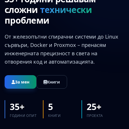
сложни
технически
проблеми
От железопътни спирачни системи до Linux
сървъри, Docker и Proxmox – пренасям
инженерната прецизност в света на
отворения код и автоматизацията.
За мен
Книги
35+
5
25+
ГОДИНИ ОПИТ
КНИГИ
ПРОЕКТА