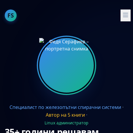
FS
За мен
Публикации
Опит
Умения
Проекти
Препоръчвам
Специалист по железопътни спирачни системи
·
English
Автор на 5 книги
·
Docker и Docker Compose
Linux администратор
35+ години решавам