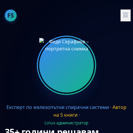
FS
За мен
Публикации
Опит
Умения
Проекти
Препоръчвам
Експерт по железопътни спирачни системи
·
Автор
English
на 5 книги
·
Docker и Docker Compose
Linux администратор
35+ години решавам