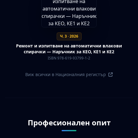
Ч. 3 · 2026
Ремонт и изпитване на автоматични влакови
спирачки — Наръчник за КЕО, КЕ1 и КЕ2
ISBN 978-619-93799-1-2
Виж всички в Националния регистър
Професионален опит