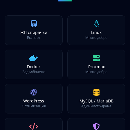
ЖП спирачки
Linux
Експерт
Много добро
Docker
Proxmox
Задълбочено
Много добро
WordPress
MySQL / MariaDB
Оптимизация
Администриране