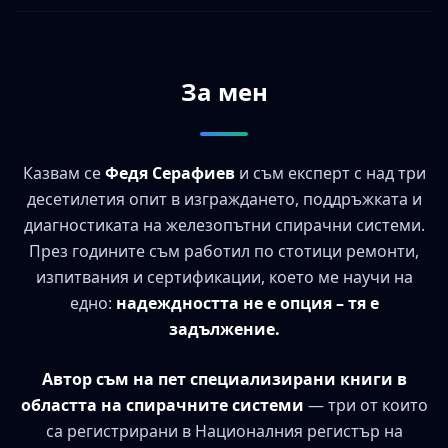
За мен
Казвам се
Федя Серафиев
и съм експерт с над три
десетилетия опит в изграждането, поддръжката и
диагностиката на железопътни спирачни системи.
През годините съм работил по стотици ремонти,
изпитвания и сертификации, което ме научи на
едно:
надеждността не е опция – тя е
задължение.
Автор съм на пет специализирани книги в
областта на спирачните системи
— три от които
са регистрирани в Националния регистър на