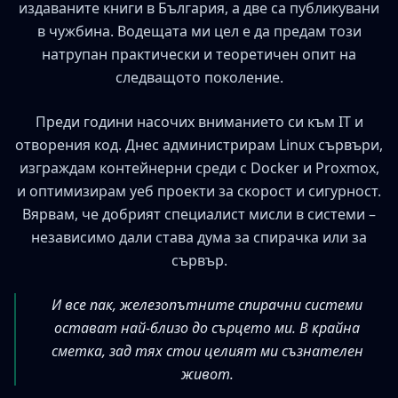
издаваните книги в България, а две са публикувани
в чужбина. Водещата ми цел е да предам този
натрупан практически и теоретичен опит на
следващото поколение.
Преди години насочих вниманието си към IT и
отворения код. Днес администрирам Linux сървъри,
изграждам контейнерни среди с Docker и Proxmox,
и оптимизирам уеб проекти за скорост и сигурност.
Вярвам, че добрият специалист мисли в системи –
независимо дали става дума за спирачка или за
сървър.
И все пак, железопътните спирачни системи
остават най-близо до сърцето ми. В крайна
сметка, зад тях стои целият ми съзнателен
живот.