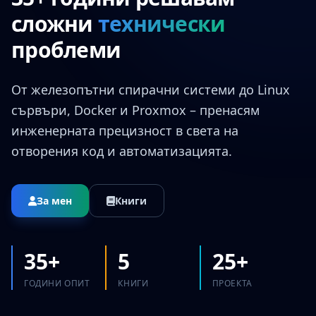
сложни
технически
проблеми
От железопътни спирачни системи до Linux
сървъри, Docker и Proxmox – пренасям
инженерната прецизност в света на
отворения код и автоматизацията.
За мен
Книги
35+
5
25+
ГОДИНИ ОПИТ
КНИГИ
ПРОЕКТА