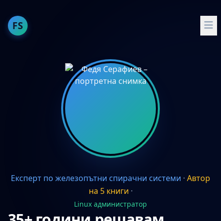
FS
За мен
Публикации
Опит
Умения
Проекти
Препоръчвам
Експерт по железопътни спирачни системи
·
Автор
English
на 5 книги
·
Docker и Docker Compose
Linux администратор
35+ години решавам