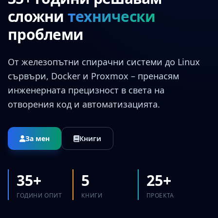
сложни
технически
проблеми
От железопътни спирачни системи до Linux
сървъри, Docker и Proxmox – пренасям
инженерната прецизност в света на
отворения код и автоматизацията.
За мен
Книги
35+
5
25+
ГОДИНИ ОПИТ
КНИГИ
ПРОЕКТА