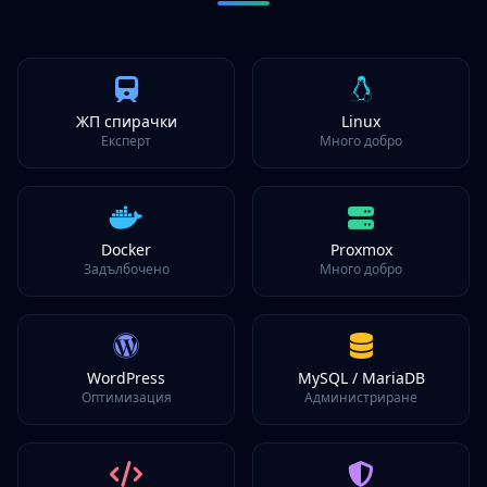
ЖП спирачки
Linux
Експерт
Много добро
Docker
Proxmox
Задълбочено
Много добро
WordPress
MySQL / MariaDB
Оптимизация
Администриране