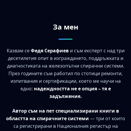
За мен
Казвам се
Федя Серафиев
и съм експерт с над три
десетилетия опит в изграждането, поддръжката и
диагностиката на железопътни спирачни системи.
През годините съм работил по стотици ремонти,
изпитвания и сертификации, което ме научи на
едно:
надеждността не е опция – тя е
задължение.
Автор съм на пет специализирани книги в
областта на спирачните системи
— три от които
са регистрирани в Националния регистър на