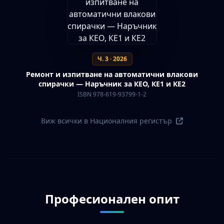
Ч. 3 · 2026
Ремонт и изпитване на автоматични влакови
спирачки — Наръчник за КЕО, КЕ1 и КЕ2
ISBN 978-619-93799-1-2
Виж всички в Националния регистър
Професионален опит