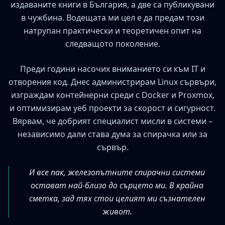
издаваните книги в България, а две са публикувани
в чужбина. Водещата ми цел е да предам този
натрупан практически и теоретичен опит на
следващото поколение.
Преди години насочих вниманието си към IT и
отворения код. Днес администрирам Linux сървъри,
изграждам контейнерни среди с Docker и Proxmox,
и оптимизирам уеб проекти за скорост и сигурност.
Вярвам, че добрият специалист мисли в системи –
независимо дали става дума за спирачка или за
сървър.
И все пак, железопътните спирачни системи
остават най-близо до сърцето ми. В крайна
сметка, зад тях стои целият ми съзнателен
живот.