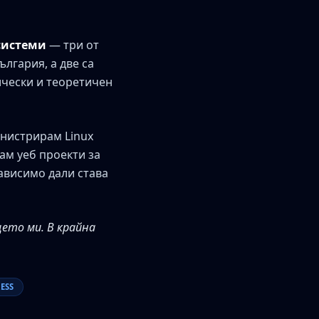
системи
— три от
лгария, а две са
ически и теоретичен
инистрирам Linux
ам уеб проекти за
зависимо дали става
ето ми. В крайна
ESS