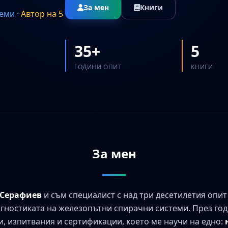
За мен
Книги
теми
·
Автор на 5
35+
5
ГОДИНИ ОПИТ
КНИГИ
За мен
 Серафиев
и съм специалист с над три десетилетия опит
гностиката на железопътни спирачни системи. През го
, изпитвания и сертификации, което ме научи на едно: