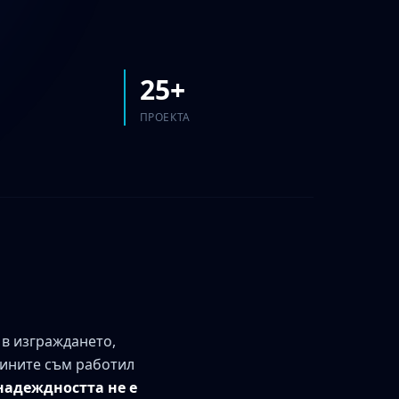
25+
ПРОЕКТА
 в изграждането,
дините съм работил
надеждността не е