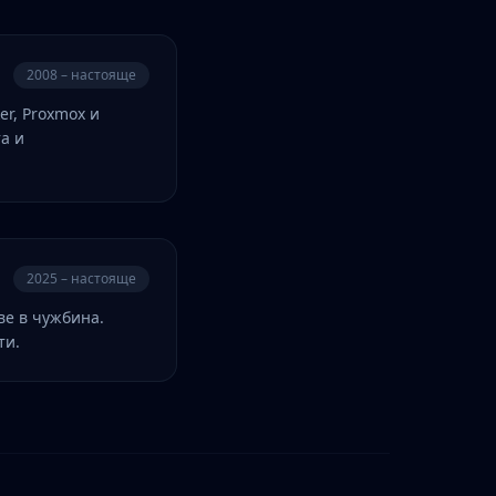
2008 – настояще
r, Proxmox и
а и
2025 – настояще
ве в чужбина.
ти.