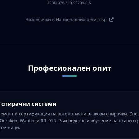
ISBN 978-619-93799-0-5
Виж всички в Националния регистър
Професионален опит
о спирачни системи
ремонт и сертификация на автоматични влакови спирачки. Спе
Oerlikon, Wabtec и RIL 915. Ръководство и обучение на екипи и 
аръчници.