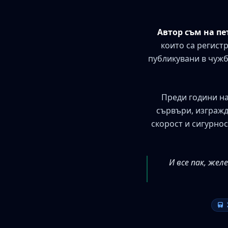
Автор съм на п
които са регист
публикувани в чужб
Преди години на
сървъри, изгражд
скорост и сигурнос
И все пак, же