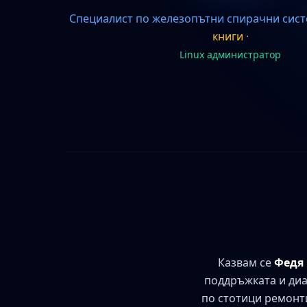
Специалист по железопътни спирачни сис
книги
·
Linux администратор
Казвам се
Федя
поддръжката и диа
по стотици ремонти