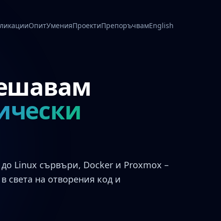
ликации
Опит
Умения
Проекти
Препоръчвам
English
решавам
ически
до Linux сървъри, Docker и Proxmox –
в света на отворения код и