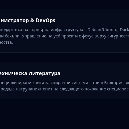
инистратор & DevOps
поддръжка на сървърна инфраструктура с Debian/Ubuntu, Docke
и бекъпи. Управление на уеб проекти с фокус върху сигурностт
остта.
техническа литература
специализирани книги за спирачни системи – три в България, д
 предаде натрупаният опит на следващото поколение специалис