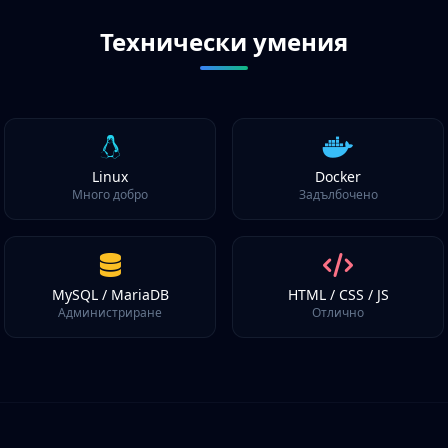
Технически умения
Linux
Docker
Много добро
Задълбочено
MySQL / MariaDB
HTML / CSS / JS
Администриране
Отлично