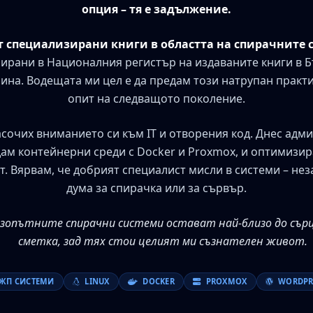
опция – тя е задължение.
ет специализирани книги в областта на спирачните 
рирани в Националния регистър на издаваните книги в Бъ
ина. Водещата ми цел е да предам този натрупан практ
опит на следващото поколение.
сочих вниманието си към IT и отворения код. Днес адм
ам контейнерни среди с Docker и Proxmox, и оптимизир
т. Вярвам, че добрият специалист мисли в системи – не
дума за спирачка или за сървър.
лезопътните спирачни системи остават най-близо до сърц
сметка, зад тях стои целият ми съзнателен живот.
ЖП СИСТЕМИ
LINUX
DOCKER
PROXMOX
WORDPR