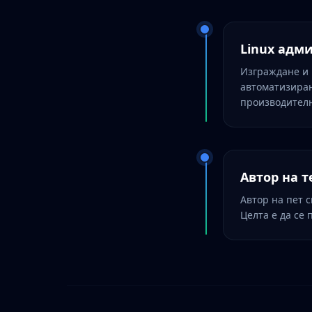
Linux адм
Изграждане и 
автоматизиран
производителн
Автор на 
Автор на пет 
Целта е да се