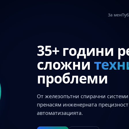
За мен
Пуб
35+ години 
сложни
техн
проблеми
От железопътни спирачни системи 
пренасям инженерната прецизност 
автоматизацията.