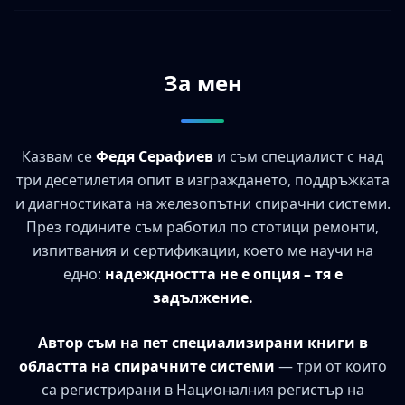
За мен
Казвам се
Федя Серафиев
и съм специалист с над
три десетилетия опит в изграждането, поддръжката
и диагностиката на железопътни спирачни системи.
През годините съм работил по стотици ремонти,
изпитвания и сертификации, което ме научи на
едно:
надеждността не е опция – тя е
задължение.
Автор съм на пет специализирани книги в
областта на спирачните системи
— три от които
са регистрирани в Националния регистър на