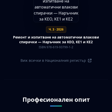
Ч. 3 · 2026
Ремонт и изпитване на автоматични влакови
спирачки — Наръчник за КЕО, КЕ1 и КЕ2
ISBN 978-619-93799-1-2
Виж всички в Националния регистър
Професионален опит