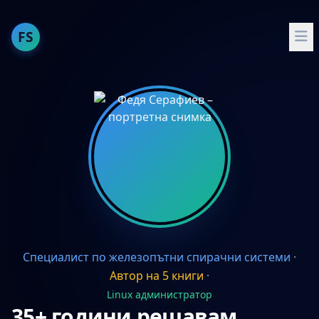
FS
За мен
Публикации
Опит
Умения
Проекти
Препоръчвам
English
Специалист по железопътни спирачни системи
·
Автор на 5 книги
·
Linux администратор
35+ години решавам