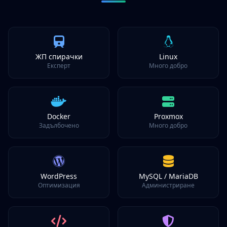
ЖП спирачки
Linux
Експерт
Много добро
Docker
Proxmox
Задълбочено
Много добро
WordPress
MySQL / MariaDB
Оптимизация
Администриране