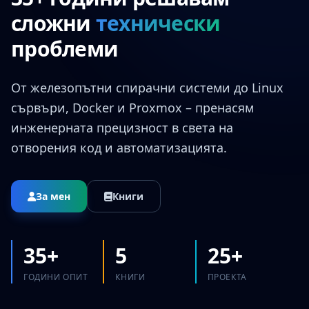
сложни
технически
проблеми
От железопътни спирачни системи до Linux
сървъри, Docker и Proxmox – пренасям
инженерната прецизност в света на
отворения код и автоматизацията.
За мен
Книги
35+
5
25+
ГОДИНИ ОПИТ
КНИГИ
ПРОЕКТА