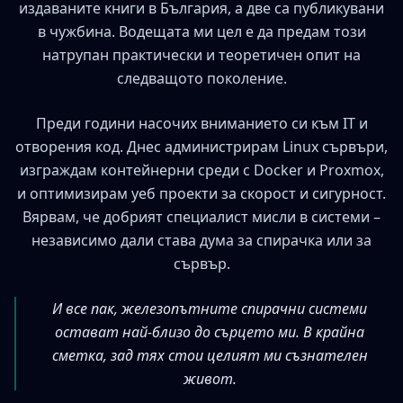
издаваните книги в България, а две са публикувани
в чужбина. Водещата ми цел е да предам този
натрупан практически и теоретичен опит на
следващото поколение.
Преди години насочих вниманието си към IT и
отворения код. Днес администрирам Linux сървъри,
изграждам контейнерни среди с Docker и Proxmox,
и оптимизирам уеб проекти за скорост и сигурност.
Вярвам, че добрият специалист мисли в системи –
независимо дали става дума за спирачка или за
сървър.
И все пак, железопътните спирачни системи
остават най-близо до сърцето ми. В крайна
сметка, зад тях стои целият ми съзнателен
живот.